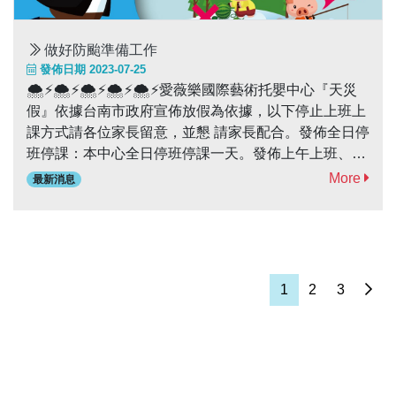
做好防颱準備工作
發佈日期 2023-07-25
🌨⚡️🌨⚡️🌨⚡️🌨⚡️🌨⚡️愛薇樂國際藝術托嬰中心『天災
假』依據台南市政府宣佈放假為依據，以下停止上班上
課方式請各位家長留意，並懇 請家長配合。發佈全日停
班停課：本中心全日停班停課一天。發佈上午上班、上
課；下午停班、停課：學校將開放托育至12點半，小朋
More
最新消息
友會在學校用完午餐，11點起開始放學。🌀🌀🌀🌀🌀🌀
🌀🌀🌀🌀颱風天是一個考驗耐心與默契的日子，各位奔
波的爸爸媽媽您辛苦了，本中心感恩您的配合！颱風天
請小心自身安全喔！愛薇樂國際藝術托嬰中心關心您
1
2
3