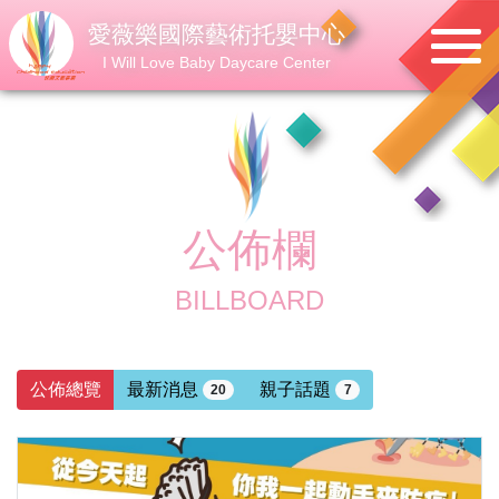
愛薇樂國際藝術托嬰中心
I Will Love Baby Daycare Center
公佈欄
BILLBOARD
公佈總覽
最新消息
親子話題
20
7