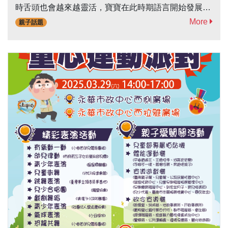
時舌頭也會越來越靈活，寶寶在此時期語言開始發展，
不但會自己玩聲音，也會模仿一些重覆性的聲音，可以
More
親子話題
跟著模仿寶寶，跟著玩這些聲音，讓寶寶感覺好玩、有
人跟他玩、有回饋，才知道原來聲音是有意義、有趣
的，接下來才願意繼續模仿大人說話，幫助語言能力的
發展。6至12個月寶寶-移動能力更好，坐、爬、站、
走，能力會漸漸顯現。這時期開始長牙，並慢慢會抓握
湯匙，看到食物在前方，會想拿過來吃，且咀嚼能力越
來越進步，帶動下巴、收合能力也更好。由於寶寶有能
力坐起來，因此會把...