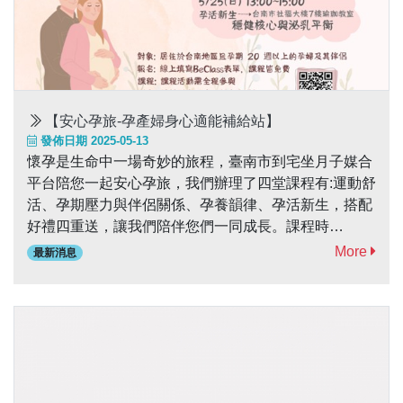
【安心孕旅-孕產婦身心適能補給站】
發佈日期 2025-05-13
懷孕是生命中一場奇妙的旅程，臺南市到宅坐月子媒合
平台陪您一起安心孕旅，我們辦理了四堂課程有:運動舒
活、孕期壓力與伴侶關係、孕養韻律、孕活新生，搭配
好禮四重送，讓我們陪伴您們一同成長。課程時
間: 5/17(六)時間:13:00-15:00課程名稱: 運動舒活-孕婦
More
最新消息
伸展與孕期不適處理課程地點:臺南市社福大樓7樓瑜珈
教室 5/18(日)時間：9:00-12:00課程名稱:孕期壓力與伴
侶關係課程地點:臺南市社福大樓7樓瑜珈教室 5/24(六)
時間:13:00-15:00課程名稱:孕養韻律-產婦瑜珈與寶寶照
護課程課程地點:臺南市社福大樓7樓瑜珈教室5/25(日)
時間:13:00-15:00課程名稱:孕活新生-穩健核心與泌乳平
衡課程課程地點:臺南市社福大樓7樓瑜珈教室 ...