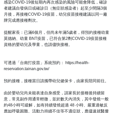
感染COVID-19後短期內再次感染的風險可能會降低，確診
者建議自發病日或確診日（無症狀感染者）起至少間隔3個
月後，再接種COVID-19疫苗，幼兒疫苗接種建議以同一廠
牌完成應接種劑次。
提醒家長：已滿6個月，但尚未年滿5歲者，得預約接種幼童
莫德納、幼童 BNT疫苗，已符合第2劑COVID-19疫苗接種
資格的嬰幼兒及學童，也請儘快接種。
可透過「台南打疫苗」系統預約： https://health-
reservation.tainan.gov.tw/
預約接種，接種當日請攜帶幼兒健保卡，由家長陪同前往。
由於嬰幼兒尚未能表達自身感受，請家長於接種後持續留
意，常見副作用通常輕微，並於數天內消失，其中發燒一般
約48小時可緩解，如有持續發燒超過 48 小時、嚴重過敏反
應如呼吸困難、活動力持續不佳等不適症狀，應儘速就醫釐