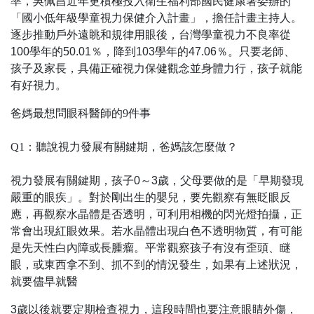
率，吳佩昌近年更積極投入衛生福利部國民健康署委辦的
「國小低年級學童視力保健介入計畫」，擔任計畫主持人。
逐步推動戶外遠眺和規律用眼後，台灣學童視力不良率從
100學年的50.01％，降到103學年的47.06％。只要老師、
孩子及家長，具備正確視力保健觀念並身體力行，孩子就能
有好視力。
爸媽最想問眼科醫師的9件事
Q1：聽說視力發展有關鍵期，爸媽該怎麼做？
視力發展有關鍵期，孩子0～3歲，父母要做的是「早期發現
嚴重的眼疾」。對於剛出生的嬰兒，要先觀察有無眨眼反
應，再觀察水晶體是否透明，可利用相機的閃光燈拍攝，正
常會出現紅眼效果。若水晶體出現白色不透明物質，有可能
是先天性白內障或長腫瘤。平常觀察孩子有沒有歪頭、瞇
眼，或東西拿不到、抓不到的情況發生，如果有上述狀況，
就要儘早就醫
3歲以後就要定期檢查視力，這段時間也要注意眼睛外傷，