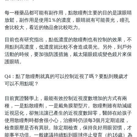
每一種藥品都可能有副作用，點散瞳劑主要的目的是讓眼睛
放鬆，副作用是使用1％的濃度，眼睛就有可能畏光，瞳孔
會比較大，看近的物品會比較吃力。
目前也有研究指出，點低濃度的散瞳劑也有控制的效果，不
用點到高濃度，低濃度就比較不會造成畏光。另外，到戶外
活動的時候，要加強防護措施，戴太陽眼鏡或變色鏡片來保
護眼睛。
Q4：點了散瞳劑就真的可以控制近視了嗎？要點到幾歲才
可以不用點呢？
目前實證醫學上，最能有效控制近視度數增加的方式有兩
種，一是點散瞳劑，一是戴角膜塑型片。散瞳劑雖有助減緩
近視惡化，卻無法讓已產生的近視度數歸零，醫師在給孩子
使用散瞳劑時都會很小心，治療時仍須每3個月定期追蹤，
檢查眼壓是否有異狀。除定期檢查，保持良好用眼習慣，才
能事半功倍。一般建議持續點到眼球停止發育（約16歲）為