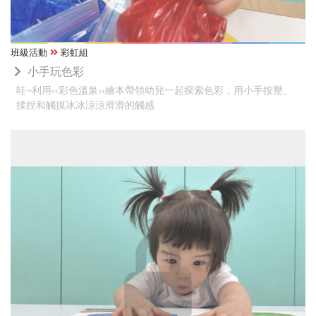
班級活動
彩虹組
小手玩色彩
哇~利用‹‹彩色溫泉››繪本帶領幼兒一起探索色彩，用小手按壓、
揉捏和觸摸冰冰涼涼滑滑的觸感