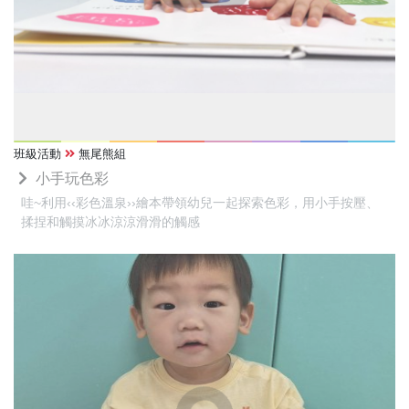
班級活動
無尾熊組
小手玩色彩
哇~利用‹‹彩色溫泉››繪本帶領幼兒一起探索色彩，用小手按壓、
揉捏和觸摸冰冰涼涼滑滑的觸感